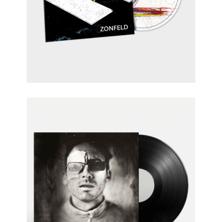
Ambitioniertes Vinyl
DLRG Proposal